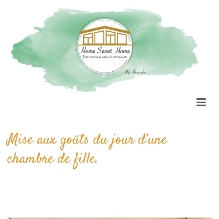
hshbyalexandra
Mise aux goûts du jour d’une
chambre de fille.